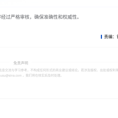
容经过严格审核，确保准确性和权威性。
责编：
免责声明
信息交流与学习参考，不构成任何形式的商业建议或结论。若涉及版权、出处或权利
tousu@sina.com ，我们将在核实后及时处理。