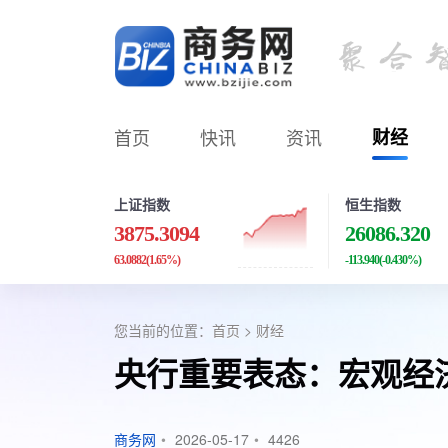
首页
快讯
资讯
财经
上证指数
恒生指数
3875.3094
26086.320
63.0882
(1.65%)
-113.940
(-0.430%)
您当前的位置：
首页
>
财经
央行重要表态：宏观经
商务网
•
2026-05-17
•
4426