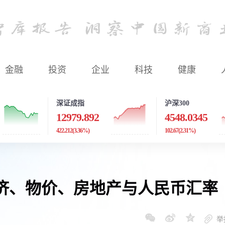
金融
投资
企业
科技
健康
深证成指
沪深300
12979.892
4548.0345
422.212
(3.36%)
102.67
(2.31%)
济、物价、房地产与人民币汇率
举