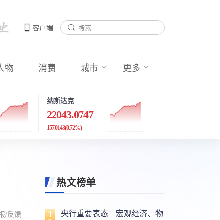
客户端
人物
消费
城市
更多
纳斯达克
22043.0747
157.0143
(0.72%)
热文榜单
央行重要表态：宏观经济、物
报/反馈